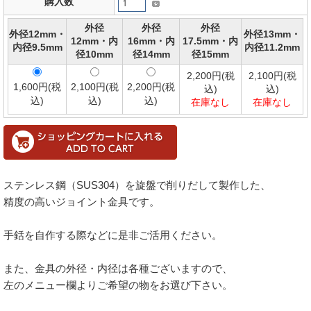
購入数
外径
外径
外径
外径12mm・
外径13mm・
12mm・内
16mm・内
17.5mm・内
内径9.5mm
内径11.2mm
径10mm
径14mm
径15mm
2,200円(税
2,100円(税
1,600円(税
2,100円(税
2,200円(税
込)
込)
込)
込)
込)
在庫なし
在庫なし
ステンレス鋼（SUS304）を旋盤で削りだして製作した、
精度の高いジョイント金具です。
手銛を自作する際などに是非ご活用ください。
また、金具の外径・内径は各種ございますので、
左のメニュー欄よりご希望の物をお選び下さい。