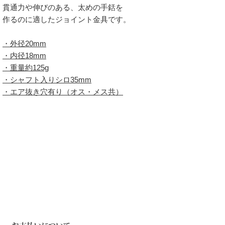
貫通力や伸びのある、太めの手銛を
作るのに適したジョイント金具です。
・外径20mm
・内径18mm
・重量約125g
・シャフト入りシロ35mm
・エア抜き穴有り（オス・メス共）