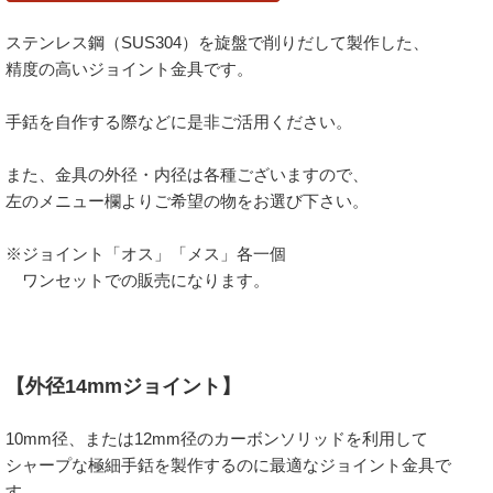
ステンレス鋼（SUS304）を旋盤で削りだして製作した、
精度の高いジョイント金具です。
手銛を自作する際などに是非ご活用ください。
また、金具の外径・内径は各種ございますので、
左のメニュー欄よりご希望の物をお選び下さい。
※ジョイント「オス」「メス」各一個
ワンセットでの販売になります。
【外径14mmジョイント】
10mm径、または12mm径のカーボンソリッドを利用して
シャープな極細手銛を製作するのに最適なジョイント金具で
す。