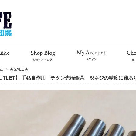
ム
>
★SALE★
UTLET】 手銛自作用 チタン先端金具 ※ネジの精度に難