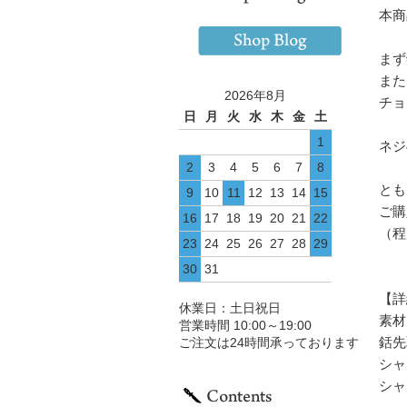
本商
まず
また
2026年8月
チョ
日
月
火
水
木
金
土
1
ネジ
2
3
4
5
6
7
8
とも
9
10
11
12
13
14
15
ご購
16
17
18
19
20
21
22
（程
23
24
25
26
27
28
29
30
31
【詳
休業日：土日祝日
素材
営業時間 10:00～19:00
銛先
ご注文は24時間承っております
シャ
シャ