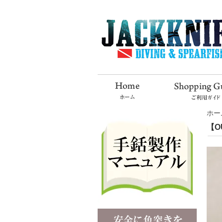
ホー
【O