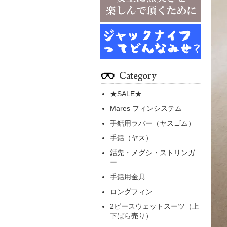
★SALE★
Mares フィンシステム
手銛用ラバー（ヤスゴム）
手銛（ヤス）
銛先・メグシ・ストリンガ
ー
手銛用金具
ロングフィン
2ピースウェットスーツ（上
下ばら売り）