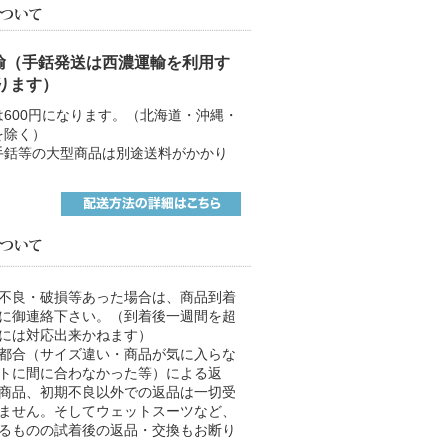
輸（手銛発送は西濃運輸を利用す
ります）
は600円になります。（北海道・沖縄・
を除く）
手銛等の大型商品は別途送料がかかり
不良・破損等あった場合は、商品到着
に御連絡下さい。（到着後一週間を超
には対応出来かねます）
都合（サイズ違い・商品が気に入らな
トに間に合わなかった等）による返
商品、初期不良以外での返品は一切受
ません。そしてウェットスーツなど、
るものの試着後の返品・交換もお断り