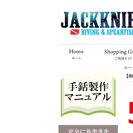
ホー
【I