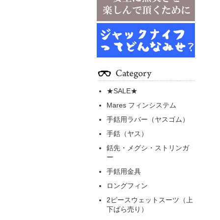
★SALE★
Mares フィンシステム
手銛用ラバー（ヤスゴム）
手銛（ヤス）
銛先・メグシ・ストリンガ
ー
手銛用金具
ロングフィン
2ピースウェットスーツ（上
下ばら売り）