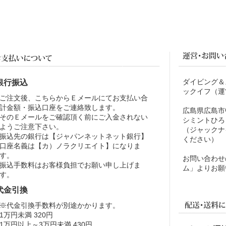
ダイビング＆
銀行振込
ックイフ（運
ご注文後、こちらからＥメールにてお支払い合
計金額・振込口座をご連絡致します。
広島県広島市中
そのＥメールをご確認頂く前にご入金されない
シミントひろ
ようご注意下さい。
（ジャックナ
振込先の銀行は【ジャパンネットネット銀行】
ください）
口座名義は【カ）ノラクリエイト】になりま
す。
お問い合わせ
振込手数料はお客様負担でお願い申し上げま
ム」よりお願
す。
代金引換
※代金引換手数料が別途かかります。
1万円未満 320円
1万円以上～3万円未満 430円